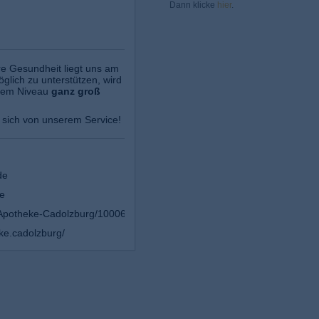
Dann klicke
hier
.
re Gesundheit liegt uns am
glich zu unterstützen, wird
tem Niveau
ganz groß
sich von unserem Service!
de
e
Apotheke-Cadolzburg/100063462495206/
e.cadolzburg/