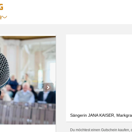
We use cookies
We use cookies and other technologies on our website. Some of these are
essential, while others help us to improve this website and your
experience. Personal data can be processed (e.g. IP addresses), e.g. B. for
personalized ads and content or ad and content measurement. You can
find more information about the use of your data in our
data protection
declaration. You can revoke or adjust your selection at any time under
Settings.
Only essential
Accept all
Settings
Sängerin JANA KAISER, Markgraf
Du möchtest einen Gutschein kaufen, 